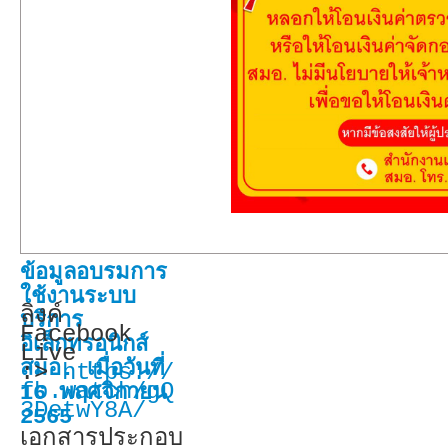
ข้อมูลอบรมการ
ใช้งานระบบ
ลิงค์
บริการ
Facebook
อิเล็กทรอนิกส์
Live
สมอ. เมื่อวันที่
:>
https://
fb.watch/gQ
16 พฤศจิกายน
3DetwY8A/
2565
เอกสารประกอบ